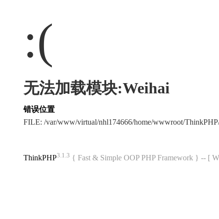
:(
无法加载模块:Weihai
错误位置
FILE: /var/www/virtual/nhl174666/home/wwwroot/ThinkPH
3.1.3
ThinkPHP
{ Fast & Simple OOP PHP Framework } -- 